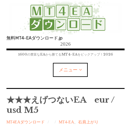
コ
ン
テ
ン
ツ
無料MT4-EAダウンロード.jp
へ
2026
移
動
1600の豊富なEAから勝てるMT4-EAをピックアップ！2026
メニュー
MT4-EAﾀﾞｳﾝﾛｰﾄﾞ
★★★えげつないEA eur /
usd M5
MT5-EAﾀﾞｳﾝﾛｰﾄﾞ
MT4EAダウンロード
MT4-EA
、
右肩上がり
MT4インジケーター(制限解除中)