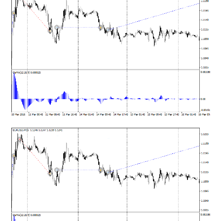
MT5インジケーター(制限解除中)