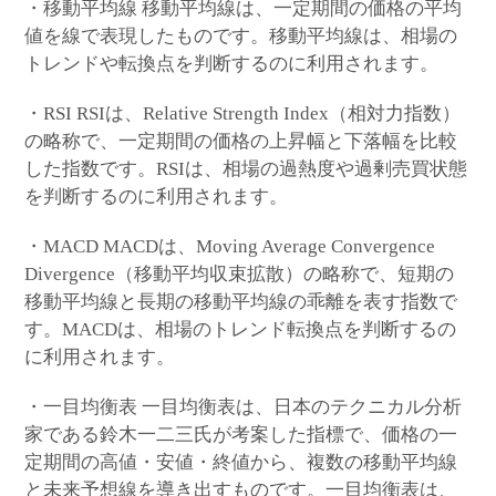
・移動平均線 移動平均線は、一定期間の価格の平均
値を線で表現したものです。移動平均線は、相場の
トレンドや転換点を判断するのに利用されます。
・RSI RSIは、Relative Strength Index（相対力指数）
の略称で、一定期間の価格の上昇幅と下落幅を比較
した指数です。RSIは、相場の過熱度や過剰売買状態
を判断するのに利用されます。
・MACD MACDは、Moving Average Convergence
Divergence（移動平均収束拡散）の略称で、短期の
移動平均線と長期の移動平均線の乖離を表す指数で
す。MACDは、相場のトレンド転換点を判断するの
に利用されます。
・一目均衡表 一目均衡表は、日本のテクニカル分析
家である鈴木一二三氏が考案した指標で、価格の一
定期間の高値・安値・終値から、複数の移動平均線
と未来予想線を導き出すものです。一目均衡表は、