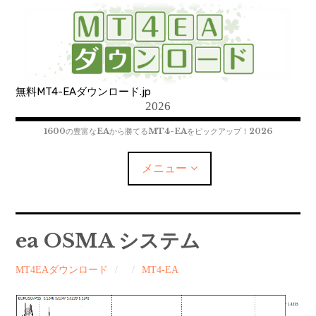
コ
ン
テ
ン
ツ
無料MT4-EAダウンロード.jp
へ
2026
移
動
1600の豊富なEAから勝てるMT4-EAをピックアップ！2026
メニュー
MT4-EAﾀﾞｳﾝﾛｰﾄﾞ
ea OSMA システム
MT5-EAﾀﾞｳﾝﾛｰﾄﾞ
MT4EAダウンロード
MT4-EA
MT4インジケーター(制限解除中)