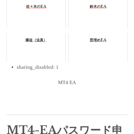
佐々木のEA
鈴木のEA
爆益（迫真）
窓埋めEA
sharing_disabled:
1
MT4 EA
MT4-EAパスワード申