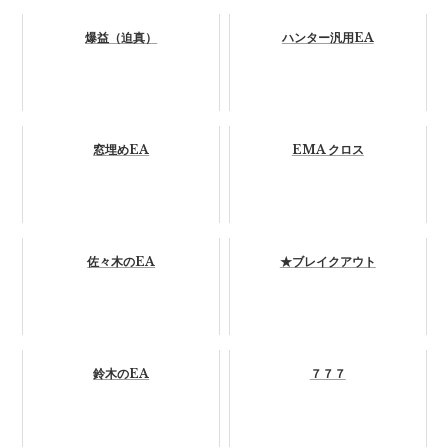
爆益（迫真）
ハンター汎用EA
窓埋めEA
EMA クロス
佐々木のEA
★ブレイクアウト
鈴木のEA
７７７