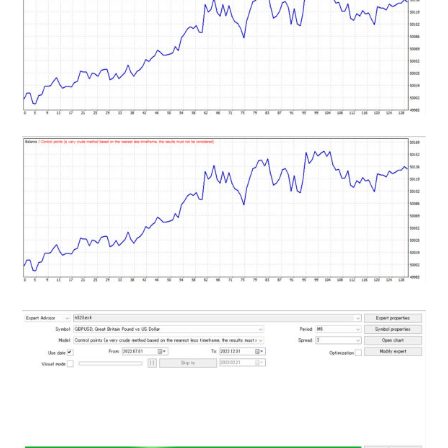
MT5インジケーター(制限解除中)