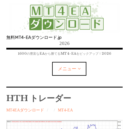
コ
ン
テ
ン
ツ
無料MT4-EAダウンロード.jp
へ
2026
移
動
1600の豊富なEAから勝てるMT4-EAをピックアップ！2026
メニュー
MT4-EAﾀﾞｳﾝﾛｰﾄﾞ
HTH トレーダー
MT5-EAﾀﾞｳﾝﾛｰﾄﾞ
MT4EAダウンロード
MT4-EA
MT4インジケーター(制限解除中)