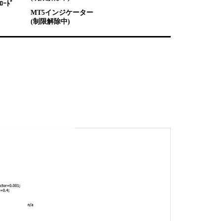
ﾛｰﾄﾞ
MT5インジケーター
(制限解除中)