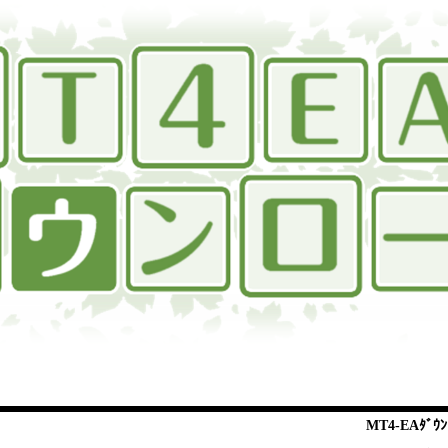
MT4-EAﾀﾞｳﾝ