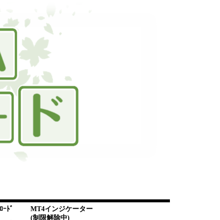
ﾛｰﾄﾞ
MT4インジケーター
(制限解除中)