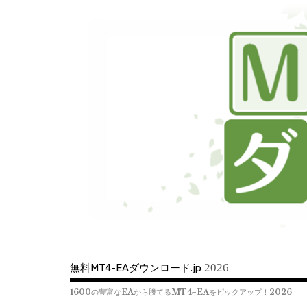
コ
ン
テ
ン
ツ
へ
移
動
2026
無料MT4-EAダウンロード.jp
1600の豊富なEAから勝てるMT4-EAをピックアップ！2026