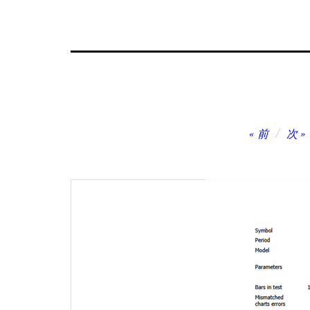
投
前
次
稿
ナ
ビ
ゲ
ー
シ
ョ
ン