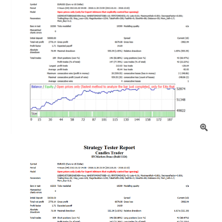
MT5インジケーター(制限解除中)