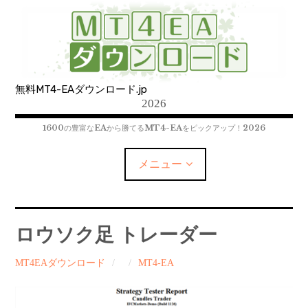
コ
ン
テ
ン
ツ
無料MT4-EAダウンロード.jp
へ
2026
移
動
1600の豊富なEAから勝てるMT4-EAをピックアップ！2026
メニュー
MT4-EAﾀﾞｳﾝﾛｰﾄﾞ
ロウソク足 トレーダー
MT5-EAﾀﾞｳﾝﾛｰﾄﾞ
MT4EAダウンロード
MT4-EA
MT4インジケーター(制限解除中)