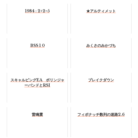
1984 : 2+2=5
★アルティメット
BSS 1 0
みくさのみかづち
スキャルピングEA ボリンジャ
ブレイクダウン
ーバンドとRSI
雷鳴震
フィボナッチ数列の迷路2.6