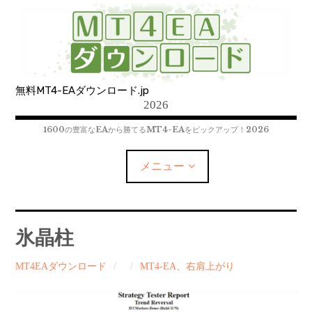
コ
ン
テ
ン
ツ
無料MT4-EAダウンロード.jp
へ
2026
移
動
1600の豊富なEAから勝てるMT4-EAをピックアップ！2026
メニュー
MT4-EAﾀﾞｳﾝﾛｰﾄﾞ
氷晶柱
MT5-EAﾀﾞｳﾝﾛｰﾄﾞ
MT4EAダウンロード
MT4-EA
、
右肩上がり
MT4インジケーター(制限解除中)