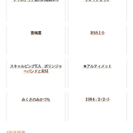
雷鳴震
BSS 1 0
スキャルピングEA ボリンジャ
★アルティメット
ーバンドとRSI
みくさのみかづち
1984 : 2+2=5
単体稼働