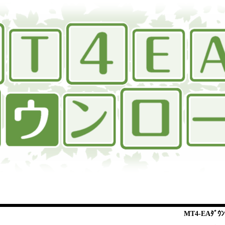
MT4-EAﾀﾞｳﾝ