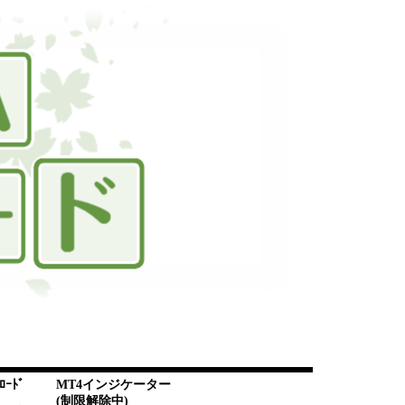
ﾛｰﾄﾞ
MT4インジケーター
(制限解除中)