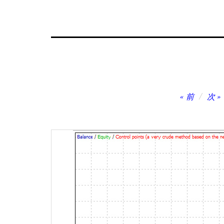
投
前
次
稿
ナ
ビ
ゲ
ー
シ
ョ
ン