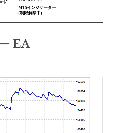
ﾛｰﾄﾞ
MT5インジケーター
(制限解除中)
ー EA