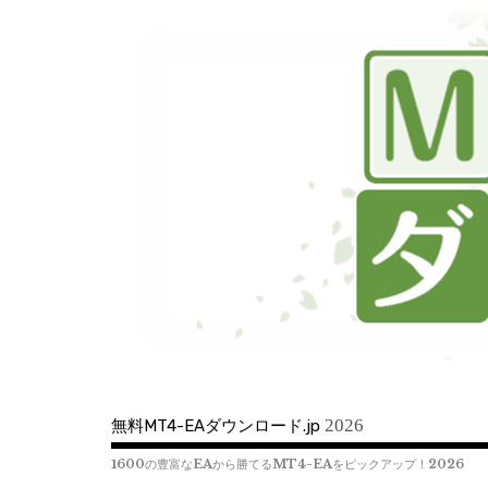
コ
ン
テ
ン
ツ
へ
移
動
2026
無料MT4-EAダウンロード.jp
1600の豊富なEAから勝てるMT4-EAをピックアップ！2026