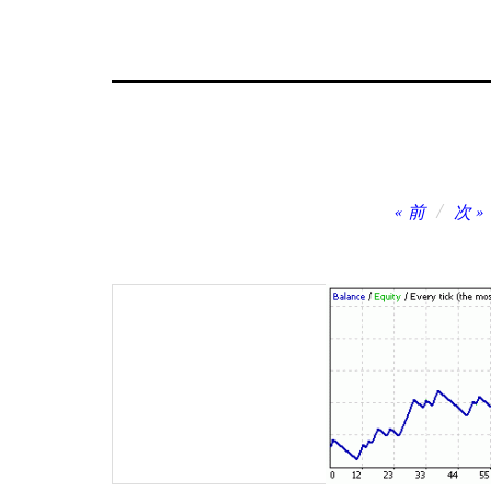
投
前
次
稿
ナ
ビ
ゲ
ー
シ
ョ
ン