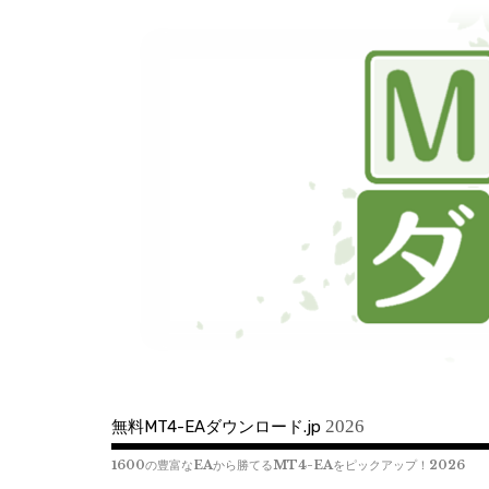
コ
ン
テ
ン
ツ
へ
移
動
2026
無料MT4-EAダウンロード.jp
1600の豊富なEAから勝てるMT4-EAをピックアップ！2026