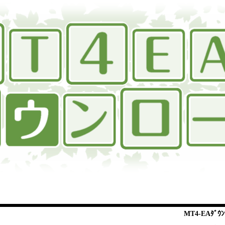
MT4-EAﾀﾞｳﾝ