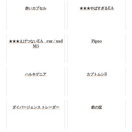
赤いカプセル
★★★やばすぎるEA
★★★えげつないEA eur / usd
Pipso
M5
ハルキゲニア
カブトムシ3
ダイバージェンス トレーダー
鉄の掟