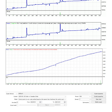
MT5インジケーター(制限解除中)