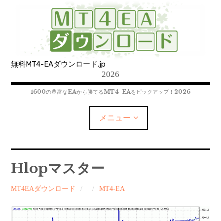
コ
ン
テ
ン
ツ
無料MT4-EAダウンロード.jp
へ
2026
移
動
1600の豊富なEAから勝てるMT4-EAをピックアップ！2026
メニュー
MT4-EAﾀﾞｳﾝﾛｰﾄﾞ
Hlopマスター
MT5-EAﾀﾞｳﾝﾛｰﾄﾞ
MT4EAダウンロード
MT4-EA
MT4インジケーター(制限解除中)