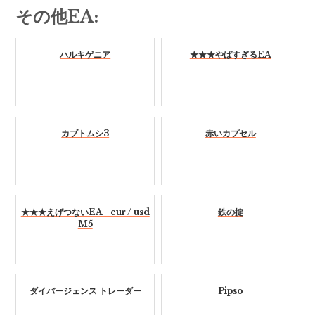
その他EA:
ハルキゲニア
★★★やばすぎるEA
カブトムシ3
赤いカプセル
★★★えげつないEA eur / usd
鉄の掟
M5
ダイバージェンス トレーダー
Pipso